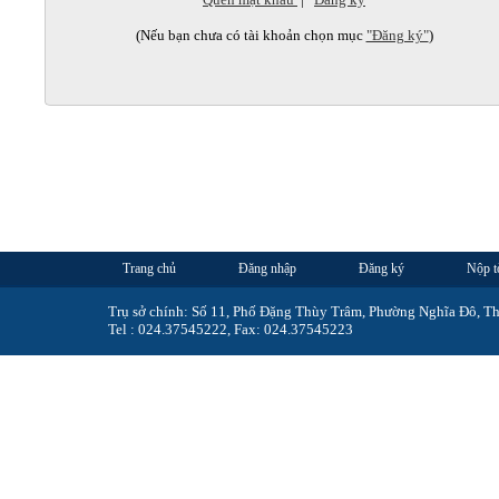
(Nếu bạn chưa có tài khoản chọn mục
"Đăng ký"
)
Trang chủ
Đăng nhập
Đăng ký
Nộp t
Trụ sở chính: Số 11, Phố Đặng Thùy Trâm, Phường Nghĩa Đô, T
Tel : 024.37545222, Fax: 024.37545223