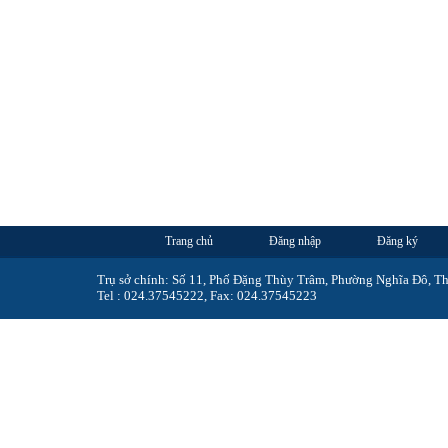
Trang chủ
Đăng nhập
Đăng ký
Trụ sở chính: Số 11, Phố Đặng Thùy Trâm, Phường Nghĩa Đô, T
Tel : 024.37545222, Fax: 024.37545223