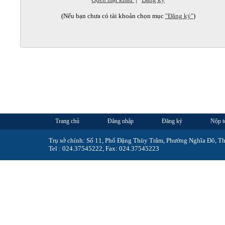
(Nếu bạn chưa có tài khoản chọn mục
"Đăng ký"
)
Trang chủ
Đăng nhập
Đăng ký
Nộp t
Trụ sở chính: Số 11, Phố Đặng Thùy Trâm, Phường Nghĩa Đô, T
Tel : 024.37545222, Fax: 024.37545223